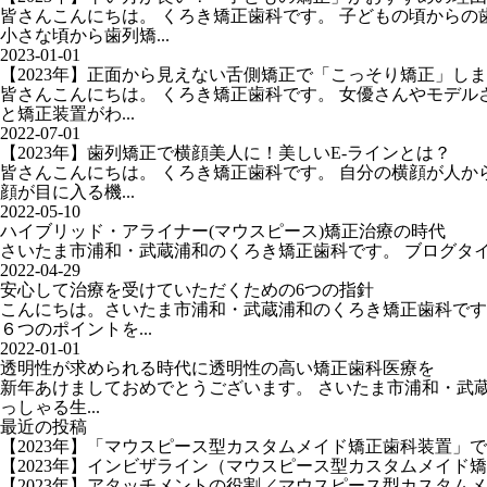
皆さんこんにちは。 くろき矯正歯科です。 子どもの頃から
小さな頃から歯列矯...
2023-01-01
【2023年】正面から見えない舌側矯正で「こっそり矯正」し
皆さんこんにちは。 くろき矯正歯科です。 女優さんやモデ
と矯正装置がわ...
2022-07-01
【2023年】歯列矯正で横顔美人に！美しいE-ラインとは？
皆さんこんにちは。 くろき矯正歯科です。 自分の横顔が人
顔が目に入る機...
2022-05-10
ハイブリッド・アライナー(マウスピース)矯正治療の時代
さいたま市浦和・武蔵浦和のくろき矯正歯科です。 ブログタイ
2022-04-29
安心して治療を受けていただくための6つの指針
こんにちは。さいたま市浦和・武蔵浦和のくろき矯正歯科です
６つのポイントを...
2022-01-01
透明性が求められる時代に透明性の高い矯正歯科医療を
新年あけましておめでとうございます。 さいたま市浦和・武
っしゃる生...
最近の投稿
【2023年】「マウスピース型カスタムメイド矯正歯科装置」
【2023年】インビザライン（マウスピース型カスタムメイド
【2023年】アタッチメントの役割／マウスピース型カスタム