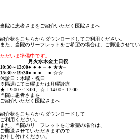
当院に患者さまをご紹介いただく医院さまへ
紹介状をこちらからダウンロードしてご利用ください。
また、当院のリーフレットをご希望の場合は、ご郵送させてい
ただいま準備中です。
月
火
水
木
金
土
日
祝
10:30～13:00
●
●
●
⏤
●
★
★
⏤
15:30～19:30
●
●
●
⏤
●
☆
☆
⏤
休診日：木曜・祝日
※隔週にて日曜または月曜診療
★
：9:00～13:00、
☆
：14:00～17:00
当院に患者さまを
ご紹介いただく医院さまへ
紹介状をこちらからダウンロードして
ご利用ください。
また、当院のリーフレットをご希望の場合は、
ご郵送させていただきますので
お申し付けください。