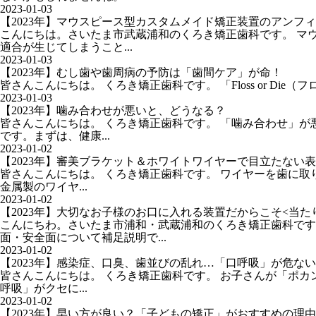
2023-01-03
【2023年】マウスピース型カスタムメイド矯正装置のアンフィ
こんにちは。さいたま市武蔵浦和のくろき矯正歯科です。 マ
適合が生じてしまうこと...
2023-01-03
【2023年】むし歯や歯周病の予防は「歯間ケア」が命！
皆さんこんにちは。 くろき矯正歯科です。 「Floss or D
2023-01-03
【2023年】噛み合わせが悪いと、どうなる？
皆さんこんにちは。 くろき矯正歯科です。 「噛み合わせ」
です。まずは、健康...
2023-01-02
【2023年】審美ブラケット＆ホワイトワイヤーで目立たない
皆さんこんにちは。 くろき矯正歯科です。 ワイヤーを歯に
金属製のワイヤ...
2023-01-02
【2023年】大切なお子様のお口に入れる装置だからこそ<当た
こんにちわ。さいたま市浦和・武蔵浦和のくろき矯正歯科です
面・安全面について補足説明で...
2023-01-02
【2023年】感染症、口臭、歯並びの乱れ…「口呼吸」が危な
皆さんこんにちは。 くろき矯正歯科です。 お子さんが「ポ
呼吸」がクセに...
2023-01-02
【2023年】早い方が良い？「子どもの矯正」がおすすめの理由